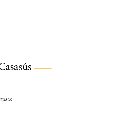
Casasús
artpack