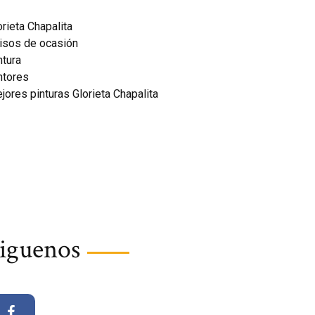
orieta Chapalita
isos de ocasión
ntura
ntores
jores pinturas Glorieta Chapalita
iguenos