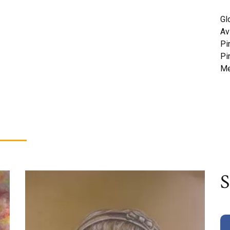
Gl
Av
Pi
Pi
Me
S