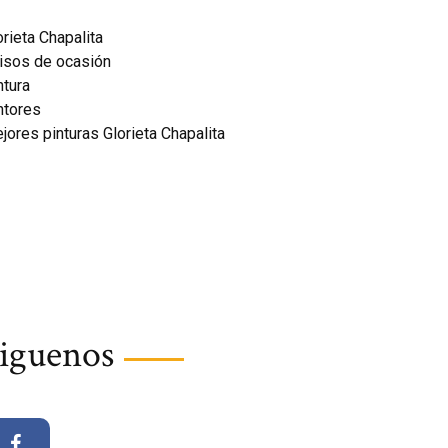
orieta Chapalita
isos de ocasión
ntura
ntores
jores pinturas Glorieta Chapalita
iguenos