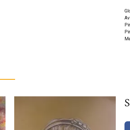
Gl
Av
Pi
Pi
Me
S